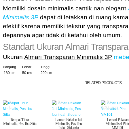
Memiliki desain minimalis cantik nan elegant
Minimalis 3P
dapat di letakkan di ruang kamar
efektif karena memiliki tekstur yang transpar
depannya agar tidak di ketahui oleh umum.
Standart Ukuran Almari Transpara
Ukuran
Almari Transparan Minimalis 3P
mebe
Panjang
Lebar
Tinggi
180 cm
50 cm
200 cm
RELATED PRODUCTS
Rp.
Rp.
Rp.
0
0
7.300.000
Tempat Tidur
Lemari Pakaian Jati
Lemari Pakaian
Minimalis, Pes. Ibu Sitta
Minimalis, Pes. Ibu
Minimalis 4 Pint
Indah Sidoarjo
MM101