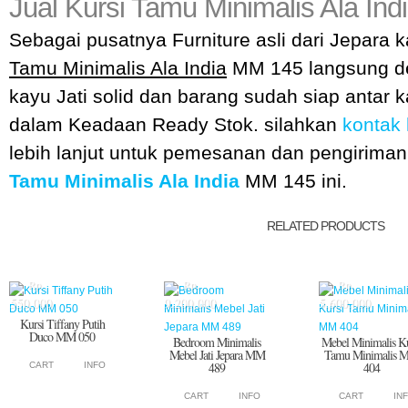
Jual
Kursi Tamu Minimalis Ala Ind
Sebagai pusatnya Furniture asli dari Jepara
Tamu Minimalis Ala India
MM 145 langsung de
kayu Jati solid dan barang sudah siap antar 
dalam Keadaan Ready Stok. silahkan
kontak
lebih lanjut untuk pemesanan dan pengirima
Tamu Minimalis Ala India
MM 145 ini.
RELATED PRODUCTS
Rp.
Rp.
Rp.
550.000
9.200.000
5.600.000
Kursi Tiffany Putih
Duco MM 050
Bedroom Minimalis
Mebel Minimalis Ku
Mebel Jati Jepara MM
Tamu Minimalis
489
404
CART
INFO
CART
INFO
CART
IN